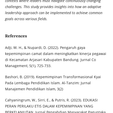
contexts where leaders must navigate continuously changing
challenges. This study provides insights into how an adaptive
leadership approach can be implemented to achieve common
goals across various fields.
References
Adji, W. H., & Nupardi, D. (2022). Pengaruh gaya
kepemimpinan camat dalam meningkatkan kinerja pegawai
di Kecamatan Arjasari Kabupaten Bandung. Jurnal Co
Management, 5(1), 725-733.
Bashori, B. (2019). Kepemimpinan Transformasional Kyai
Pada Lembaga Pendidikan Islam. Al-Tanzim: Jurnal
Manajemen Pendidikan Islam, 3(2)
Cahyaningrum, W., Sirri, E., & Putris, R. (2023). EDUKASI
PERAN PERILAKU ETIS DALAM KEPEMIMPINAN YANG
BERKELANJUTAN. Jurnal Pengabdian Masyarakat Paguntaka,