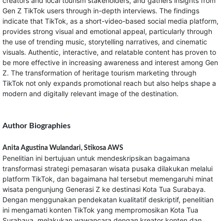
creators and local tourism stakeholders, and gathers insights from
Gen Z TikTok users through in-depth interviews. The findings
indicate that TikTok, as a short-video-based social media platform,
provides strong visual and emotional appeal, particularly through
the use of trending music, storytelling narratives, and cinematic
visuals. Authentic, interactive, and relatable content has proven to
be more effective in increasing awareness and interest among Gen
Z. The transformation of heritage tourism marketing through
TikTok not only expands promotional reach but also helps shape a
modern and digitally relevant image of the destination.
Author Biographies
Anita Agustina Wulandari,
Stikosa AWS
Penelitian ini bertujuan untuk mendeskripsikan bagaimana
transformasi strategi pemasaran wisata pusaka dilakukan melalui
platform TikTok, dan bagaimana hal tersebut memengaruhi minat
wisata pengunjung Generasi Z ke destinasi Kota Tua Surabaya.
Dengan menggunakan pendekatan kualitatif deskriptif, penelitian
ini mengamati konten TikTok yang mempromosikan Kota Tua
Surabaya, melakukan wawancara dengan kreator konten dan