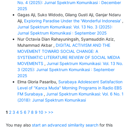
No. 4 (2025): Jurnal Spektrum Komunikasi : December
2025
Gagas Aji, Suko Widodo, Gilang Gusti Aji, Ganjar Ndaru
Aji,
Exploring Paradise Under the 'Wonderful Indonesia'
,
Jurnal Spektrum Komunikasi: Vol. 13 No. 3 (2025):
Jurnal Spektrum Komunikasi : September 2025
Nur Octavia Dian Rahayuningsih, Syamsuddin Aziz,
Muhammad Akbar ,
DIGITAL ACTIVISM AND THE
MOVEMENT TOWARD SOCIAL CHANGE: A
SYSTEMATIC LITERATURE REVIEW OF SOCIAL MEDIA
MOVEMENTS
,
Jurnal Spektrum Komunikasi: Vol. 13 No.
3 (2025): Jurnal Spektrum Komunikasi : September
2025
Elma Gloria Pasaribu,
Surabaya Adolescent Satisfaction
Level of "Kanca Muda" Morning Programs in Radio EBS
FM Surabaya
,
Jurnal Spektrum Komunikasi: Vol. 6 No. 1
(2018): Jurnal Spektrum Komunikasi
1
2
3
4
5
6
7
8
9
10
>
>>
You may also
start an advanced similarity search
for this