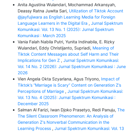
Anita Agustina Wulandari, Mochammad Arkansyah,
Deassy Ratna Juwita Sari,
Utilization of Tiktok Account
@jayfujiwara as English Learning Media for Foreign
Language Learners in the Digital Era
,
Jurnal Spektrum
Komunikasi: Vol. 13 No. 1 (2025): Jurnal Spektrum
Komunikasi : March 2025
Vania Falah Nabila Putri, Yunita Indinabila, E. Rizky
Wulandari, Eddy Christijanto, Supriadi,
Meaning of
Tiktok Content Messages about Self Harm and Their
Implications for Gen Z
,
Jurnal Spektrum Komunikasi:
Vol. 14 No. 2 (2026): Jurnal Spektrum Komunikasi : June
2026
Vien Angela Okta Szyarlana, Agus Triyono,
Impact of
Tiktok’s “Marriage is Scary” Content on Generation Z’s
Perceptions of Marriage
,
Jurnal Spektrum Komunikasi:
Vol. 13 No. 4 (2025): Jurnal Spektrum Komunikasi :
December 2025
Salman Al Farizi, Iwan Djoko Prasetyo, Redi Panuju,
The
The Silent Classroom Phenomenon: An Analysis of
Generation Z's Nonverbal Communication in the
Learning Process
,
Jurnal Spektrum Komunikasi: Vol. 13