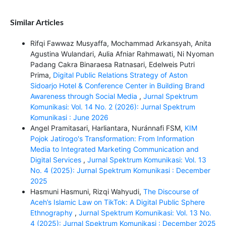
Similar Articles
Rifqi Fawwaz Musyaffa, Mochammad Arkansyah, Anita
Agustina Wulandari, Aulia Afniar Rahmawati, Ni Nyoman
Padang Cakra Binaraesa Ratnasari, Edelweis Putri
Prima,
Digital Public Relations Strategy of Aston
Sidoarjo Hotel & Conference Center in Building Brand
Awareness through Social Media
,
Jurnal Spektrum
Komunikasi: Vol. 14 No. 2 (2026): Jurnal Spektrum
Komunikasi : June 2026
Angel Pramitasari, Harliantara, Nuránnafi FSM,
KIM
Pojok Jatirogo's Transformation: From Information
Media to Integrated Marketing Communication and
Digital Services
,
Jurnal Spektrum Komunikasi: Vol. 13
No. 4 (2025): Jurnal Spektrum Komunikasi : December
2025
Hasmuni Hasmuni, Rizqi Wahyudi,
The Discourse of
Aceh’s Islamic Law on TikTok: A Digital Public Sphere
Ethnography
,
Jurnal Spektrum Komunikasi: Vol. 13 No.
4 (2025): Jurnal Spektrum Komunikasi : December 2025