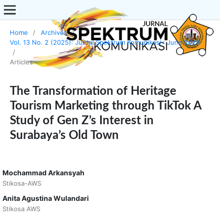
Home
/
Archives
/
Vol. 13 No. 2 (2025): Jurnal Spektrum Komunikasi : June 2025
/
Articles
The Transformation of Heritage
Tourism Marketing through TikTok A
Study of Gen Z’s Interest in
Surabaya’s Old Town
Mochammad Arkansyah
Stikosa-AWS
Anita Agustina Wulandari
Stikosa AWS