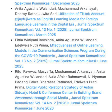
Spektrum Komunikasi : December 2025
Anita Agustina Wulandari, Mochammad Arkansyah,
Deassy Ratna Juwita Sari,
Utilization of Tiktok Account
@jayfujiwara as English Learning Media for Foreign
Language Learners in the Digital Era
,
Jurnal Spektrum
Komunikasi: Vol. 13 No. 1 (2025): Jurnal Spektrum
Komunikasi : March 2025
Fitria Widiyani Roosinda, Anita Agustina Wulandari,
Edelweis Putri Prima,
Effectiveness of Online Learning
Models in the Communication Sciences Program During
the COVID-19 Pandemic
,
Jurnal Spektrum Komunikasi:
Vol. 13 No. 2 (2025): Jurnal Spektrum Komunikasi : June
2025
Rifqi Fawwaz Musyaffa, Mochammad Arkansyah, Anita
Agustina Wulandari, Aulia Afniar Rahmawati, Ni Nyoman
Padang Cakra Binaraesa Ratnasari, Edelweis Putri
Prima,
Digital Public Relations Strategy of Aston
Sidoarjo Hotel & Conference Center in Building Brand
Awareness through Social Media
,
Jurnal Spektrum
Komunikasi: Vol. 14 No. 2 (2026): Jurnal Spektrum
Komunikasi : June 2026