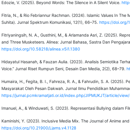
Edozie, V. (2025). Beyond Words: The Silence in A Silent Voice.
http
Fitria, N., & Rio Febriannur Rachman. (2024). Islamic Values In The M
Suhita). Jurnal Spektrum Komunikasi, 12(1), 66–75.
https://doi.org
Fitriyaningsih, N. A., Gusthini, M., & Arlamanda Asri, Z. (2025). R
and Three Musketeers. Alinea: Jurnal Bahasa, Sastra Dan Pengajara
https://doi.org/10.58218/alinea.v5i1.1380
Hidayatul Hasanah, & Fauzan Aulia. (2023). Analisis Semiotika Ter
Voice.” Jurnal Riset Rumpun Seni, Desain Dan Media, 2(2), 68–79.
h
Humaira, H., Fegita, B. I., Fahreza, R. A., & Fahrudin, S. A. (2025). 
Masyarakat Oleh Pesan Dakwah. Jurnal Ilmu Pendidikan Muhammadi
https://jurnal.pcmkramatjati.or.id/index.php/JIPMUKJT/article/view
Imanuel, A., & Winduwati, S. (2023). Representasi Bullying dalam Fil
Kaminishi, Y. (2023). Inclusive Media Mix. The Journal of Anime an
https://doi.org/10.21900/j.jams.v4.1128