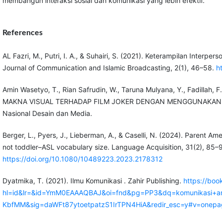
membangun interaksi sosial dan komunikasi yang lebih efektif.
References
AL Fazri, M., Putri, I. A., & Suhairi, S. (2021). Keterampilan Inter
Journal of Communication and Islamic Broadcasting, 2(1), 46–58.
h
Amin Wasetyo, T., Rian Safrudin, W., Taruna Mulyana, Y., Fadillah, F.
MAKNA VISUAL TERHADAP FILM JOKER DENGAN MENGGUNAKAN T
Nasional Desain dan Media.
Berger, L., Pyers, J., Lieberman, A., & Caselli, N. (2024). Parent Am
not toddler–ASL vocabulary size. Language Acquisition, 31(2), 85–
https://doi.org/10.1080/10489223.2023.2178312
Dyatmika, T. (2021). Ilmu Komunikasi . Zahir Publishing.
https://boo
hl=id&lr=&id=YmM0EAAAQBAJ&oi=fnd&pg=PP3&dq=komunikasi+ant
KbfMM&sig=daWFt87ytoetpatzS1IrTPN4HiA&redir_esc=y#v=onepa