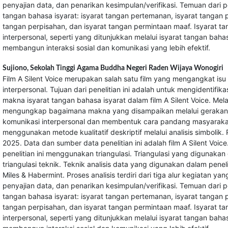
penyajian data, dan penarikan kesimpulan/verifikasi. Temuan dari pene
tangan bahasa isyarat: isyarat tangan pertemanan, isyarat tangan p
tangan perpisahan, dan isyarat tangan permintaan maaf. Isyarat t
interpersonal, seperti yang ditunjukkan melalui isyarat tangan baha
membangun interaksi sosial dan komunikasi yang lebih efektif.
Sujiono,
Sekolah Tinggi Agama Buddha Negeri Raden Wijaya Wonogiri
Film A Silent Voice merupakan salah satu film yang mengangkat isu
interpersonal. Tujuan dari penelitian ini adalah untuk mengidentifik
makna isyarat tangan bahasa isyarat dalam film A Silent Voice. Melalu
mengungkap bagaimana makna yang disampaikan melalui gerakan 
komunikasi interpersonal dan membentuk cara pandang masyarakat t
menggunakan metode kualitatif deskriptif melalui analisis simbolik. 
2025. Data dan sumber data penelitian ini adalah film A Silent Voi
penelitian ini menggunakan triangulasi. Triangulasi yang digunakan 
triangulasi teknik. Teknik analisis data yang digunakan dalam penel
Miles & Habermint. Proses analisis terdiri dari tiga alur kegiatan ya
penyajian data, dan penarikan kesimpulan/verifikasi. Temuan dari pene
tangan bahasa isyarat: isyarat tangan pertemanan, isyarat tangan p
tangan perpisahan, dan isyarat tangan permintaan maaf. Isyarat t
interpersonal, seperti yang ditunjukkan melalui isyarat tangan baha