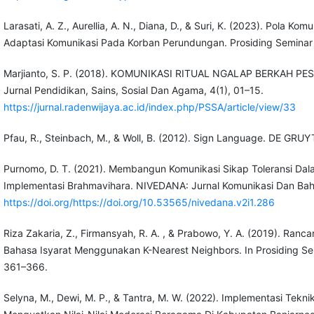
Larasati, A. Z., Aurellia, A. N., Diana, D., & Suri, K. (2023). Pola K
Adaptasi Komunikasi Pada Korban Perundungan. Prosiding Seminar 
Marjianto, S. P. (2018). KOMUNIKASI RITUAL NGALAP BERKA
Jurnal Pendidikan, Sains, Sosial Dan Agama, 4(1), 01–15.
https://jurnal.radenwijaya.ac.id/index.php/PSSA/article/view/33
Pfau, R., Steinbach, M., & Woll, B. (2012). Sign Language. DE GRU
Purnomo, D. T. (2021). Membangun Komunikasi Sikap Toleransi Da
Implementasi Brahmavihara. NIVEDANA: Jurnal Komunikasi Dan Baha
https://doi.org/https://doi.org/10.53565/nivedana.v2i1.286
Riza Zakaria, Z., Firmansyah, R. A. , & Prabowo, Y. A. (2019). Ra
Bahasa Isyarat Menggunakan K-Nearest Neighbors. In Prosiding Sem
361–366.
Selyna, M., Dewi, M. P., & Tantra, M. W. (2022). Implementasi Te