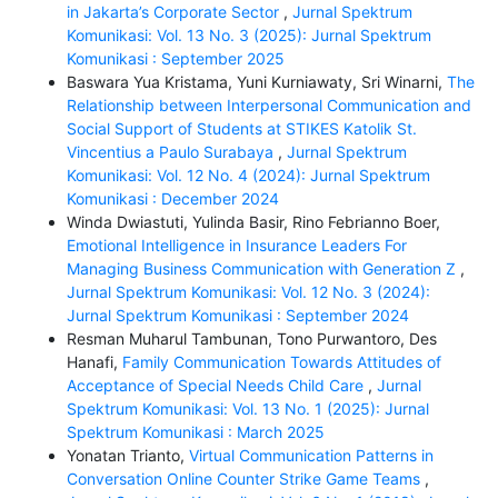
in Jakarta’s Corporate Sector
,
Jurnal Spektrum
Komunikasi: Vol. 13 No. 3 (2025): Jurnal Spektrum
Komunikasi : September 2025
Baswara Yua Kristama, Yuni Kurniawaty, Sri Winarni,
The
Relationship between Interpersonal Communication and
Social Support of Students at STIKES Katolik St.
Vincentius a Paulo Surabaya
,
Jurnal Spektrum
Komunikasi: Vol. 12 No. 4 (2024): Jurnal Spektrum
Komunikasi : December 2024
Winda Dwiastuti, Yulinda Basir, Rino Febrianno Boer,
Emotional Intelligence in Insurance Leaders For
Managing Business Communication with Generation Z
,
Jurnal Spektrum Komunikasi: Vol. 12 No. 3 (2024):
Jurnal Spektrum Komunikasi : September 2024
Resman Muharul Tambunan, Tono Purwantoro, Des
Hanafi,
Family Communication Towards Attitudes of
Acceptance of Special Needs Child Care
,
Jurnal
Spektrum Komunikasi: Vol. 13 No. 1 (2025): Jurnal
Spektrum Komunikasi : March 2025
Yonatan Trianto,
Virtual Communication Patterns in
Conversation Online Counter Strike Game Teams
,