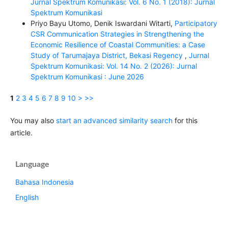
Jurnal Spektrum Komunikasi: Vol. 6 No. 1 (2018): Jurnal
Spektrum Komunikasi
Priyo Bayu Utomo, Denik Iswardani Witarti,
Participatory
CSR Communication Strategies in Strengthening the
Economic Resilience of Coastal Communities: a Case
Study of Tarumajaya District, Bekasi Regency
,
Jurnal
Spektrum Komunikasi: Vol. 14 No. 2 (2026): Jurnal
Spektrum Komunikasi : June 2026
1
2
3
4
5
6
7
8
9
10
>
>>
You may also
start an advanced similarity search
for this
article.
Language
Bahasa Indonesia
English