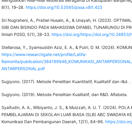
Menguatkan Nilai-Nilai Moderasi Beragama Di Kabupaten Banjarnega
8(1), 19–28.
https://doi.org/10.53565/pssa.v8i1.423
Sri Nugraheni, A., Pratiwi Husain, A., & Unayah, H. (2023). O
SIBI DAN BISINDO PADA MAHASISWA DIFABEL TUNARUNGU DI PRODI
Ilmiah PGSD, 5(1), 28-33.
https://doi.org/https://doi.org/10.24853/h
Stellarosa, Y., Syamsuddin Aziz, E. A., & Putri, D. M. (2024). 
https://www.researchgate.net/profile/Latifa-
Ramonita/publication/384199946_KOMUNIKASI_ANTARPERSONAL/
ANTARPERSONAL.pdf
Sugiyono. (2017). Metode Penelitian Kuantitatif, Kualitatif dan r&d.
Sugiyono. (2019). Metode Penelitian Kualitatif, dan R&D. Alfabeta.
Syaifudin, A. A., Wibiyanto, J. S., & Muizzah, A. U. T. (2024)
PEMBELAJARAN DI SEKOLAH LUAR BIASA (SLB) ABC SWADAYA KEND
Komunikasi Dan Pembangunan Daerah, 12(1), 84–96.
https://doi.o